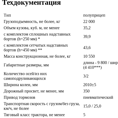
Техдокументация
Тип
полуприцеп
Грузоподъемность, не более, кг
22 000
Объем кузова, куб. м, не менее
35,2
с комплектом сплошных надставных
39,9
бортов (h=250 мм) *
с комплектом сетчатых надставных
43,6
бортов (h=450 мм) **
Масса конструкционная, не более, кг
10 550
длина - 9 800 / шир
Габаритные размеры, мм
(4 410***)
Количество осей/из них
3/2
самоподруливающихся
Ширина колеи, мм
2010±5
Дорожный просвет, не менее, мм
350
Привод тормозов
пневматический
Транспортная скорость с грузом/без груза,
15,0 / 25,0
км/ч, не более
Тяговый класс трактора, не менее
5