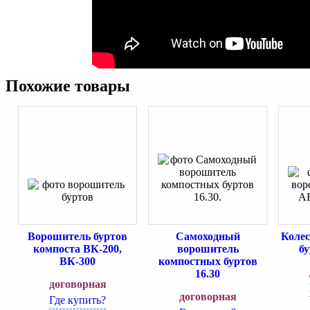
Похожие товары
Ворошитель буртов
Самоходный
Коле
компоста ВК-200,
ворошитель
б
ВК-300
компостных буртов
16.30
договорная
договорная
Где купить?