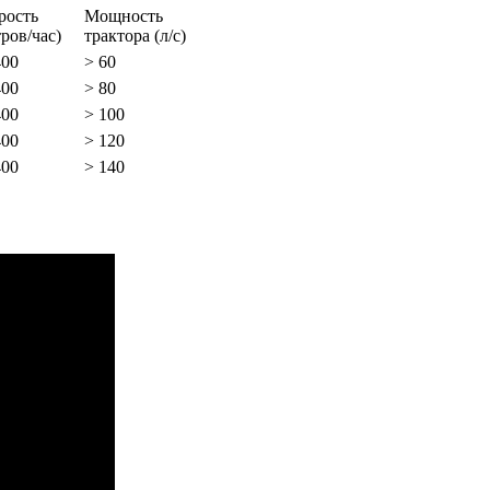
рость
Мощность
ров/час)
трактора (л/с)
400
> 60
400
> 80
400
> 100
400
> 120
400
> 140