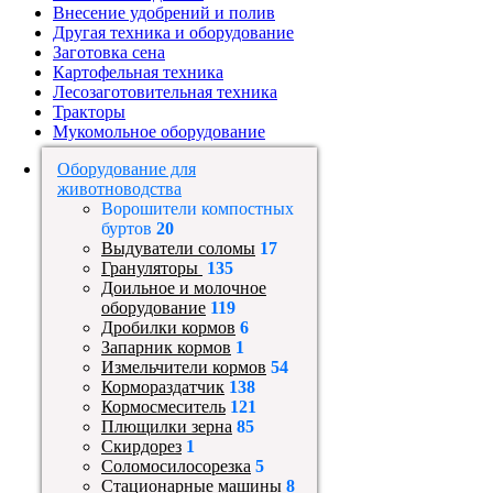
Внесение удобрений и полив
Другая техника и оборудование
Заготовка сена
Картофельная техника
Лесозаготовительная техника
Тракторы
Мукомольное оборудование
Оборудование для
животноводства
Ворошители компостных
буртов
20
Выдуватели соломы
17
Грануляторы
135
Доильное и молочное
оборудование
119
Дробилки кормов
6
Запарник кормов
1
Измельчители кормов
54
Кормораздатчик
138
Кормосмеситель
121
Плющилки зерна
85
Скирдорез
1
Соломосилосорезка
5
Стационарные машины
8