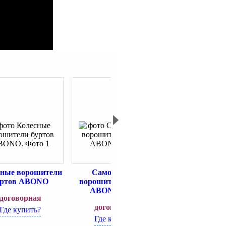
сные ворошители
Самоходный
Мостовые воро
уртов ABONO
ворошитель буртов
ABONO
ABONO-17.50
договорная
договорн
договорная
Где купить?
Где купит
Где купить?