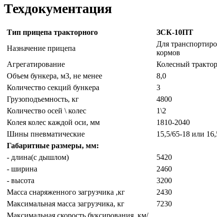
Техдокументация
Тип прицепа тракторного
ЗСК-10ПТ
Для транспортиро
Назначение прицепа
кормов
Агрегатирование
Колесный трактор 
Объем бункера, м3, не менее
8,0
Количество секций бункера
3
Грузоподъемность, кг
4800
Количество осей \ колес
1\2
Колея колес каждой оси, мм
1810-2040
Шины пневматические
15,5/65-18 или 16,
Габаритные размеры, мм:
- длина(с дышлом)
5420
- ширина
2460
- высота
3200
Масса снаряженного загрузчика ,кг
2430
Максимальная масса загрузчика, кг
7230
Максимальная скорость буксирования, км/