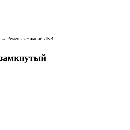
е
→
Ремень зажимной ЛКВ
 замкнутый