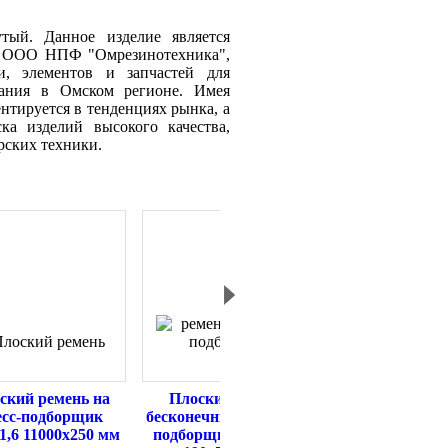
тый. Данное изделие является
- ООО НПФ "Омрезинотехника",
ии, элементов и запчастей для
вания в Омском регионе. Имея
нтируется в тенденциях рынка, а
ка изделий высокого качества,
рских техники.
ский ремень на
Плоский ремень
Плоский ре
есс-подборщик
бесконечный на пресс-
зерноочисти
,6 11000х250 мм
подборщик для льна
бесконечный 1