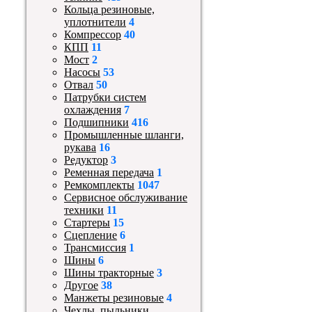
Кольца резиновые,
уплотнители
4
Компрессор
40
КПП
11
Мост
2
Насосы
53
Отвал
50
Патрубки систем
охлаждения
7
Подшипники
416
Промышленные шланги,
рукава
16
Редуктор
3
Ременная передача
1
Ремкомплекты
1047
Сервисное обслуживание
техники
11
Стартеры
15
Сцепление
6
Трансмиссия
1
Шины
6
Шины тракторные
3
Другое
38
Манжеты резиновые
4
Чехлы, пыльники,