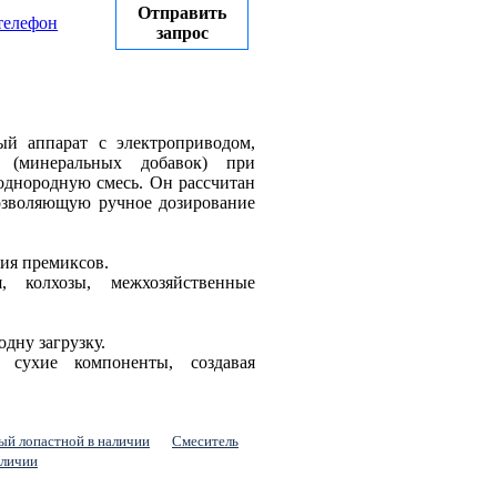
Отправить
телефон
запрос
ый аппарат с электроприводом,
 (минеральных добавок) при
 однородную смесь. Он рассчитан
позволяющую ручное дозирование
ия премиксов.
я, колхозы, межхозяйственные
дну загрузку.
сухие компоненты, создавая
ый лопастной в наличии
Смеситель
аличии