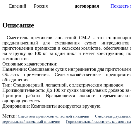
Евгений
Россия
договорная
Показать 
Описание
Смеситель премиксов лопастной СМ-2 - это стационарн
предназначенный для смешивания сухих ингредиентов
приготовлении премиксов в сельском хозяйстве, обеспечивая
на загрузку до 100 кг за один цикл и имеет конструкцию, 
компонентов.
Основные характеристики:
Назначение: Смешивание сухих ингредиентов для приготовлен
Область применения: Сельскохозяйственные предприяти
объединения.
Тип: Стационарный, лопастной, с электрическим приводом.
Производительность: До 100 кг сухих минеральных добавок за о
Принцип работы: Вращающиеся лопасти перемешивают 
однородную смесь.
Дозирование: Компоненты дозируются вручную.
Метки:
Смеситель премиксов лопастной в наличии
Смеситель двухвальн
вертикальный шнековый в наличии
Горизонтальный смеситель кормов в н