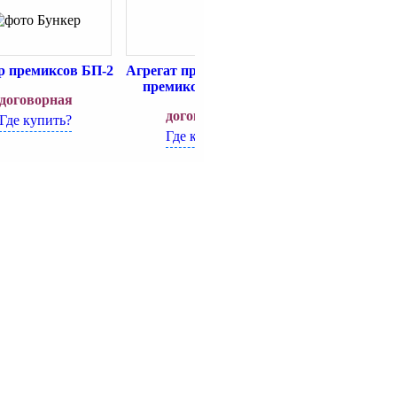
р премиксов БП-2
Агрегат приготовления
Смеситель пре
премиксов АП-100
ВС-2
договорная
договорная
договорн
Где купить?
Где купить?
Где купит