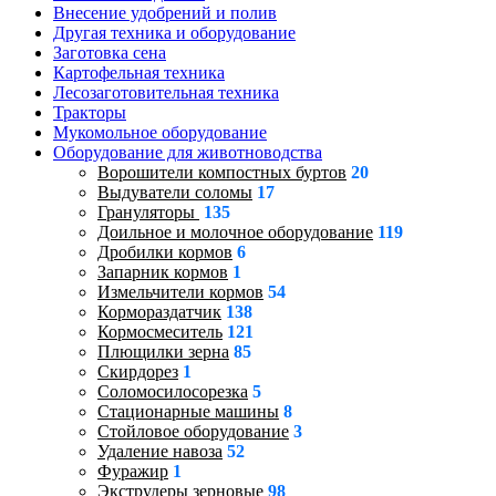
Внесение удобрений и полив
Другая техника и оборудование
Заготовка сена
Картофельная техника
Лесозаготовительная техника
Тракторы
Мукомольное оборудование
Оборудование для животноводства
Ворошители компостных буртов
20
Выдуватели соломы
17
Грануляторы
135
Доильное и молочное оборудование
119
Дробилки кормов
6
Запарник кормов
1
Измельчители кормов
54
Кормораздатчик
138
Кормосмеситель
121
Плющилки зерна
85
Скирдорез
1
Соломосилосорезка
5
Стационарные машины
8
Стойловое оборудование
3
Удаление навоза
52
Фуражир
1
Экструдеры зерновые
98