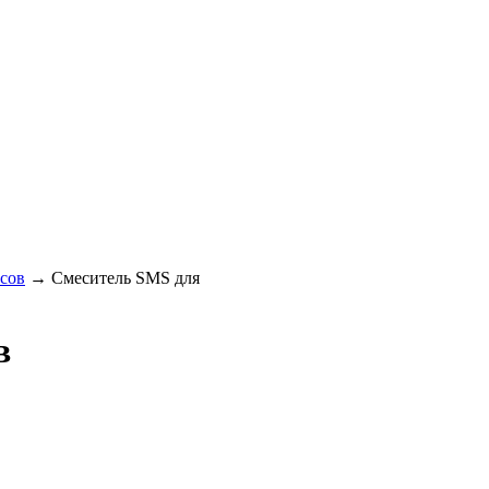
сов
→
Смеситель SMS для
в