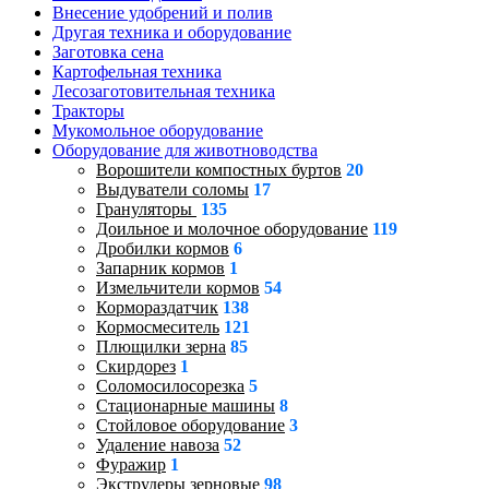
Внесение удобрений и полив
Другая техника и оборудование
Заготовка сена
Картофельная техника
Лесозаготовительная техника
Тракторы
Мукомольное оборудование
Оборудование для животноводства
Ворошители компостных буртов
20
Выдуватели соломы
17
Грануляторы
135
Доильное и молочное оборудование
119
Дробилки кормов
6
Запарник кормов
1
Измельчители кормов
54
Кормораздатчик
138
Кормосмеситель
121
Плющилки зерна
85
Скирдорез
1
Соломосилосорезка
5
Стационарные машины
8
Стойловое оборудование
3
Удаление навоза
52
Фуражир
1
Экструдеры зерновые
98