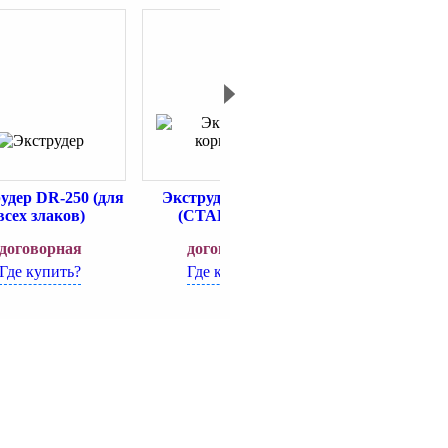
удер DR-250 (для
Экструдер DR-250
Горизонтал
всех злаков)
(СТАНДАРТ)
упаковочный а
AF-35F
договорная
договорная
договорн
Где купить?
Где купить?
Где купит