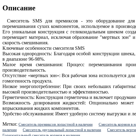
Описание
Смеситель SMS для премиксов - это оборудование для
перемешивания сухих компонентов, используемое в производс
Его уникальная конструкция с геликоидальным шнеком созд
перемещает материал, исключая образование "мертвых зон" и
скорость смешивания.
Ключевые особенности смесителя SMS
Высокая однородность: Благодаря особой конструкции шнека,
в диапазоне 96-98%.
Малое время смешивания: Процесс перемешивания прои
производительность.
Отсутствие «мертвых зон»: Вся рабочая зона используется дл
гомогенность продукта.
Низкое энергопотребление: При своих небольших габаритных
высокой производительностью и эффективностью.
Герметичность: Конструкция герметична и включает продуман
Возможность дозирования жидкостей: Опционально может
впрыскивания жидких компонентов.
Удобство обслуживания: Имеет удобную систему выгрузки и ле
Метки:
Смеситель премиксов лопастной в наличии
Смеситель кормов в 
наличии
Смеситель двухвальный лопастной в наличии
Смеситель верт
Горизонтальный смеситель кормов в наличии