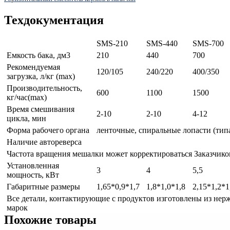
Техдокументация
SMS-210
SMS-440
SMS-700
Емкость бака, дм
3
210
440
700
Рекомендуемая
120/105
240/220
400/350
загрузка, л/кг (max)
Производительность,
600
1100
1500
кг/час(max)
Время смешивания
2-10
2-10
4-12
цикла, мин
Форма рабочего органа
ленточные, спиральные лопасти (тип
Наличие автореверса
Частота вращения мешалки может корректироваться Заказчик
Установленная
3
4
5,5
мощность, кВт
Габаритные размеры
1,65*0,9*1,7
1,8*1,0*1,8
2,15*1,2*1
Все детали, контактирующие с продуктов изготовлены из не
марок
Похожие товары