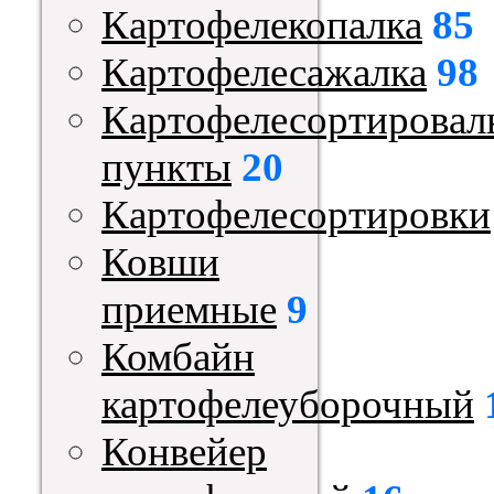
Картофелекопалка
85
Картофелесажалка
98
Картофелесортировал
пункты
20
Картофелесортировки
Ковши
приемные
9
Комбайн
картофелеуборочный
Конвейер