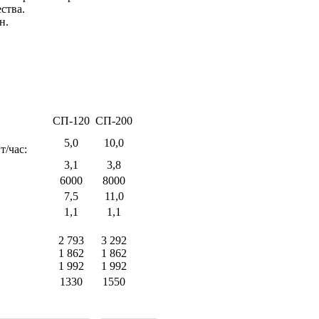
ства.
н.
СП-120
СП-200
5,0
10,0
т/час:
3,1
3,8
6000
8000
7,5
11,0
1,1
1,1
2 793
3 292
1 862
1 862
1 992
1 992
1330
1550