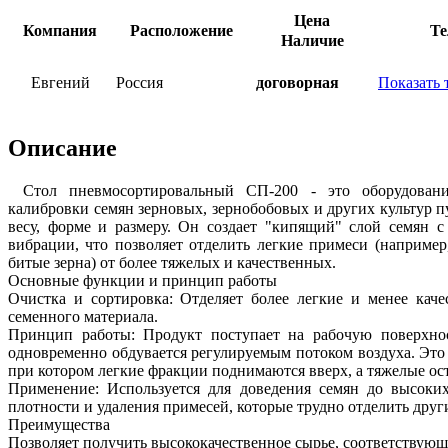
Цена
Компания
Расположение
Те
Наличие
Евгений
Россия
договорная
Показать 
Описание
Стол пневмосортировальный СП-200 - это оборудован
калибровки семян зерновых, зернобобовых и других культур п
весу, форме и размеру. Он создает "кипящий" слой семян 
вибрации, что позволяет отделить легкие примеси (например
битые зерна) от более тяжелых и качественных.
Основные функции и принцип работы
Очистка и сортировка: Отделяет более легкие и менее кач
семенного материала.
Принцип работы: Продукт поступает на рабочую поверхност
одновременно обдувается регулируемым потоком воздуха. Это 
при котором легкие фракции поднимаются вверх, а тяжелые ос
Применение: Используется для доведения семян до высоких
плотности и удаления примесей, которые трудно отделить дру
Преимущества
Позволяет получить высококачественное сырье, соответствующ