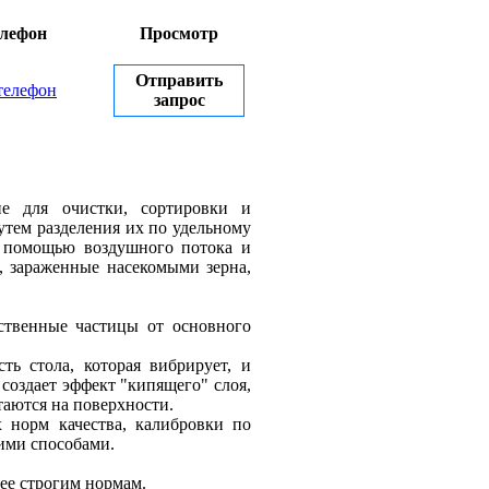
лефон
Просмотр
Отправить
телефон
запрос
ие для очистки, сортировки и
утем разделения их по удельному
с помощью воздушного потока и
, зараженные насекомыми зерна,
ественные частицы от основного
ь стола, которая вибрирует, и
создает эффект "кипящего" слоя,
таются на поверхности.
 норм качества, калибровки по
гими способами.
ее строгим нормам.