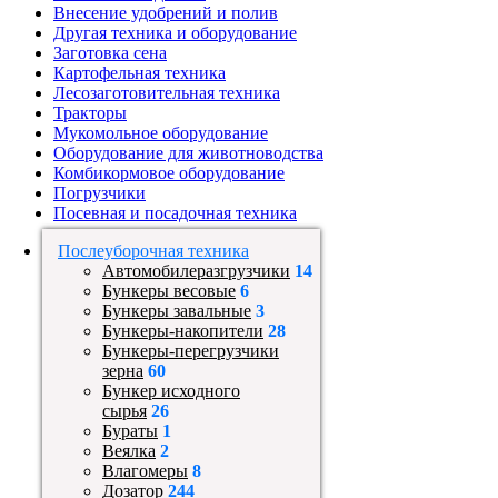
Внесение удобрений и полив
Другая техника и оборудование
Заготовка сена
Картофельная техника
Лесозаготовительная техника
Тракторы
Мукомольное оборудование
Оборудование для животноводства
Комбикормовое оборудование
Погрузчики
Посевная и посадочная техника
Послеуборочная техника
Автомобилеразгрузчики
14
Бункеры весовые
6
Бункеры завальные
3
Бункеры-накопители
28
Бункеры-перегрузчики
зерна
60
Бункер исходного
сырья
26
Бураты
1
Веялка
2
Влагомеры
8
Дозатор
244