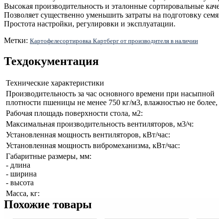
Высокая производительность и эталонные сортировальные каче
Позволяет существенно уменьшить затраты на подготовку семя
Простота настройки, регулировки и эксплуатации.
Метки:
Картофелесортировка Картберг от производителя в наличии
Техдокументация
Технические характеристики
Производительность за час основного времени при насыпной
плотности пшеницы не менее 750 кг/м
3
,
влажностью не более, 
Рабочая площадь поверхности стола, м
2
:
Максимальная производительность вентиляторов, м
3
/ч:
Установленная мощность вентиляторов, кВт/час:
Установленная мощность вибромеханизма, кВт/час:
Габаритные размеры, мм:
- длина
- ширина
- высота
Масса, кг:
Похожие товары