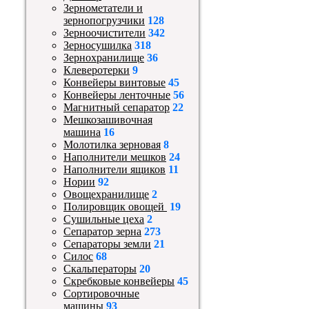
Зернометатели и
зернопогрузчики
128
Зерноочистители
342
Зерносушилка
318
Зернохранилище
36
Клеверотерки
9
Конвейеры винтовые
45
Конвейеры ленточные
56
Магнитный сепаратор
22
Мешкозашивочная
машина
16
Молотилка зерновая
8
Наполнители мешков
24
Наполнители ящиков
11
Нории
92
Овощехранилище
2
Полировщик овощей
19
Сушильные цеха
2
Сепаратор зерна
273
Сепараторы земли
21
Силос
68
Скальператоры
20
Скребковые конвейеры
45
Сортировочные
машины
93