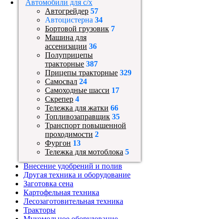
Автомобили для с/х
Автогрейдер
57
Автоцистерна
34
Бортовой грузовик
7
Машина для
ассенизации
36
Полуприцепы
тракторные
387
Прицепы тракторные
329
Самосвал
24
Самоходные шасси
17
Скрепер
4
Тележка для жатки
66
Топливозаправщик
35
Транспорт повышенной
проходимости
2
Фургон
13
Тележка для мотоблока
5
Внесение удобрений и полив
Другая техника и оборудование
Заготовка сена
Картофельная техника
Лесозаготовительная техника
Тракторы
Мукомольное оборудование