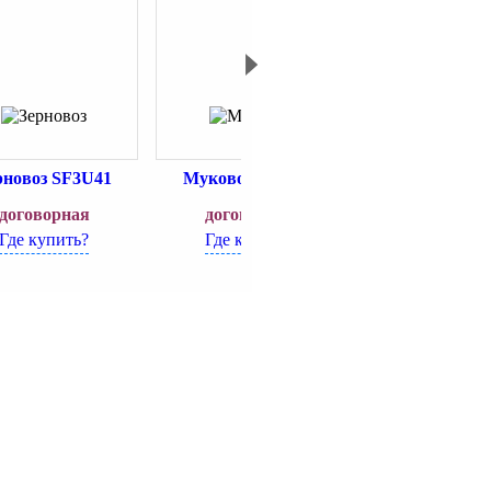
рновоз SF3U41
Муковоз SF3U39
Кормовоз SF
договорная
договорная
договорн
Где купить?
Где купить?
Где купит