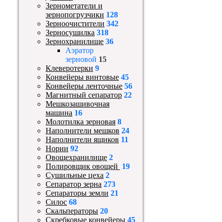
Зернометатели и
зернопогрузчики
128
Зерноочистители
342
Зерносушилка
318
Зернохранилище
36
Аэратор
зерновой
15
Клеверотерки
9
Конвейеры винтовые
45
Конвейеры ленточные
56
Магнитный сепаратор
22
Мешкозашивочная
машина
16
Молотилка зерновая
8
Наполнители мешков
24
Наполнители ящиков
11
Нории
92
Овощехранилище
2
Полировщик овощей
19
Сушильные цеха
2
Сепаратор зерна
273
Сепараторы земли
21
Силос
68
Скальператоры
20
Скребковые конвейеры
45