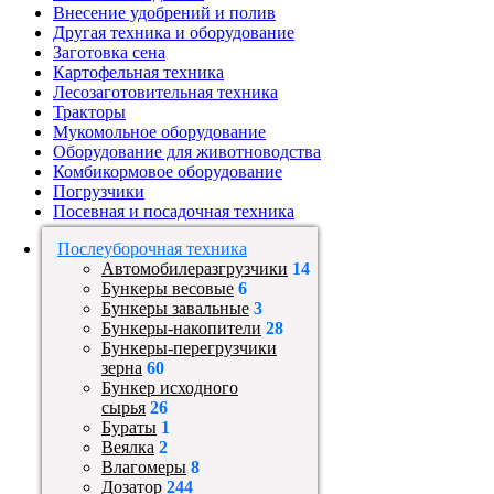
Внесение удобрений и полив
Другая техника и оборудование
Заготовка сена
Картофельная техника
Лесозаготовительная техника
Тракторы
Мукомольное оборудование
Оборудование для животноводства
Комбикормовое оборудование
Погрузчики
Посевная и посадочная техника
Послеуборочная техника
Автомобилеразгрузчики
14
Бункеры весовые
6
Бункеры завальные
3
Бункеры-накопители
28
Бункеры-перегрузчики
зерна
60
Бункер исходного
сырья
26
Бураты
1
Веялка
2
Влагомеры
8
Дозатор
244