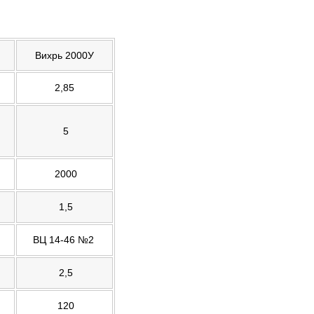
Вихрь 2000У
2,85
5
2000
1,5
ВЦ 14-46 №2
2,5
120