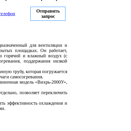
Отправить
телефон
запрос
едназначенный для вентиляции и
рытых площадках. Он работает,
го горячий и влажный воздух (с
огревания, поддержания низкой
нную трубу, которая погружается
очаги самосогревания.
линенная модель «Вихрь-2000У»,
тдельно, позволяет переключить
ить эффективность охлаждения и
ми.