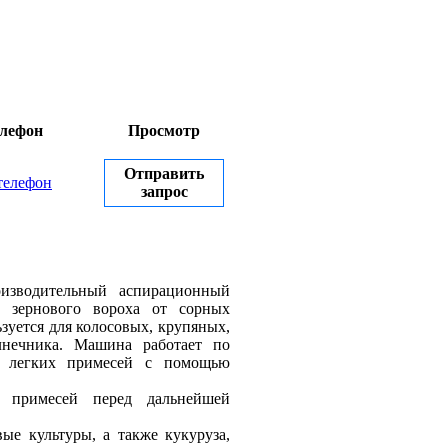
лефон
Просмотр
Отправить
телефон
запрос
оизводительный аспирационный
и зернового вороха от сорных
зуется для колосовых, крупяных,
лнечника. Машина работает по
и легких примесей с помощью
х примесей перед дальнейшей
ые культуры, а также кукуруза,