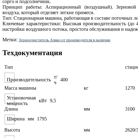
сорго и подсолнечник.
Принцип работы: Аспирационный (воздушный). Зерновой 
воздуха, который отделяет легкие примеси.
Тип: Стационарная машина, работающая в составе поточных л
Ключевые характеристики: Высокая производительность (до 4
настройки воздушного потока, простота обслуживания и надеж
Метки:
Зерноочиститель Алмаз от производителя в наличии
Техдокументация
Тип
стаци
т/
Производительность
400
ч
Масса машины
кг
1270
Установочная
кВт
9,5
мощность
Длина
мм
3100
Ширина
мм
1795
Высота
мм
2620/