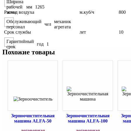
Ширина
рабочей
мм
1265
Расход воздуха
зоны
м.куб/ч
800
Обслуживающий
механик
чел
персонал
агрегата
Срок службы
лет
10
Гарантийный
год
1
срок
Похожие товары
Зерноочистительная
Зерноочистительная
Зерн
машина ALFA-50
машина ALFA-100
маш
договорная
договорная