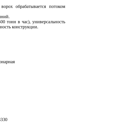
ворох обрабатывается потоком
иний.
00 тонн в час), универсальность
ность конструкции.
онарная
3330