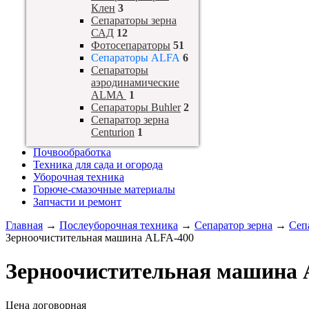
Клен
3
Сепараторы зерна
САД
12
Фотосепараторы
51
Сепараторы ALFA
6
Сепараторы
аэродинамические
ALMA
1
Сепараторы Buhler
2
Сепаратор зерна
Centurion
1
Почвообработка
Техника для сада и огорода
Уборочная техника
Горюче-смазочные материалы
Запчасти и ремонт
Главная
→
Послеуборочная техника
→
Сепаратор зерна
→
Сеп
Зерноочистительная машина ALFA-400
Зерноочистительная машина 
Цена договорная