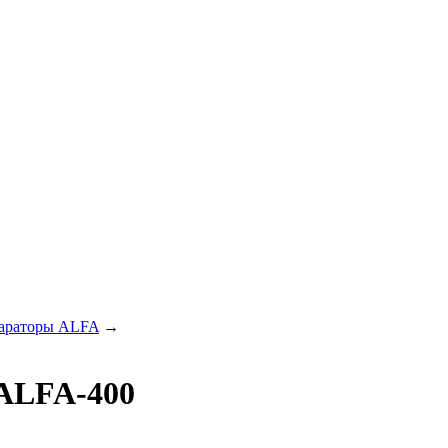
араторы ALFA
→
ALFA-400