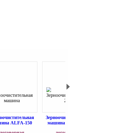
оочистительная
Зерноочистительная
Зерноочистит
ина ALFA-150
машина ALFA-200
машина ALFA
договорная
договорная
договорн