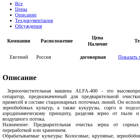
Все
Цены
Описание
Техдокументация
Обсуждения
Цена
Компания
Расположение
Те
Наличие
Евгений
Россия
договорная
Показать 
Описание
Зерноочистительная машина ALFA-400 - это высокопр
сепаратор, предназначенный для предварительной очистк
примесей в составе стационарных поточных линий. Он исполь
зернобобовых культур, а также кукурузы, сорго и подсо
аэродинамическому принципу, разделяя зерно от пыли 
воздушного потока.
Назначение: Предварительная очистка зерна от сорны
переработкой или хранением.
Обрабатываемые культуры: Колосовые, крупяные, зернобобов