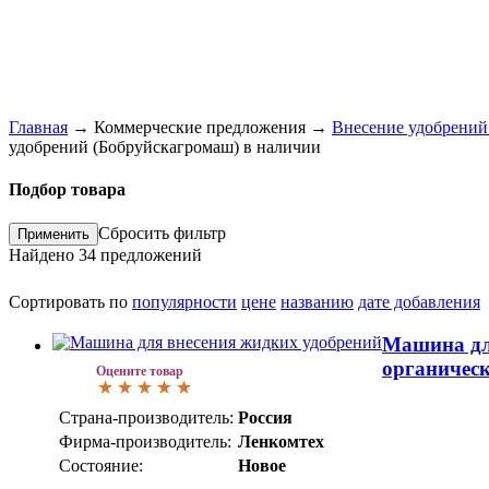
Главная
→
Коммерческие предложения
→
Внесение удобрений
удобрений (Бобруйскагромаш) в наличии
Подбор товара
Сбросить фильтр
Найдено
34
предложений
Сортировать по
популярности
цене
названию
дате добавления
Машина дл
органичес
Оцените товар
Страна-производитель:
Россия
Фирма-производитель:
Ленкомтех
Состояние:
Новое