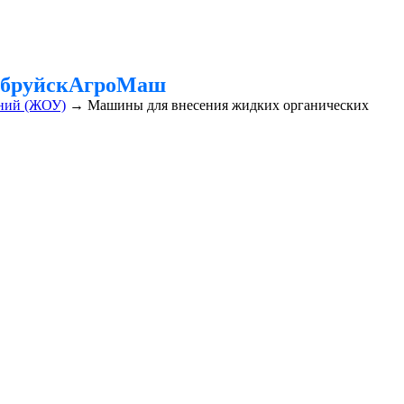
обруйскАгроМаш
ений (ЖОУ)
→
Машины для внесения жидких органических