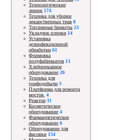
Технологические
линии
174
Техника для уборки
лекарственных трав
8
Топливные брикеты
23
Укладчик пленки
14
Установка
дезинфекционной
обработки
61
Формовка
полуфабрикатов
13
Хлебопекарное
оборудование
20
Техника для
торфодобычи
5
Платформа для ремонта
мостов
4
Реактор
11
Косметическое
оборудование
4
Фармацевтическое
оборудование
6
Оборудование для
фасовки
154
Медицинское