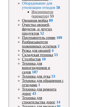
Оборудование для
утилизации отходов
58
Инсинератор
(крематор)
53
Овощная мойка
89
Очистка овощей,
фруктов, и других
продуктов
52
Протравитель семян
109
Разбрасыватели
пожнивных остатков
2
Резка для овощей
4
Складская техника
53
Столбостав
10
Техника для
виноградников и
садов
187
Техника для лука
53
Техника для обращения с
отходами
1
Техника для ремонта
дорог
43
Техника для
строительства дорог
14
Техника для чеснока
91