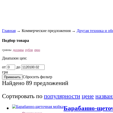
Главная
→
Коммерческие предложения
→
Другая техника и об
Подбор товара
гривны
доллары
рубли
евро
Диапазон цен:
от
до
грн
Сбросить фильтр
Найдено
89
предложений
Сортировать по
популярности
цене
назва
Барабанно-щето