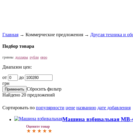
Главная
→
Коммерческие предложения
→
Другая техника и об
Подбор товара
гривны
доллары
рубли
евро
Диапазон цен:
от
до
грн
Сбросить фильтр
Найдено
20
предложений
Сортировать по
популярности
цене
названию
дате добавления
Машина взбивальная МВ-4
Оцените товар