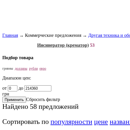
Главная
→
Коммерческие предложения
→
Другая техника и об
Инсинератор (крематор)
53
Подбор товара
гривны
доллары
рубли
евро
Диапазон цен:
от
до
грн
Сбросить фильтр
Найдено
58
предложений
Сортировать по
популярности
цене
назва