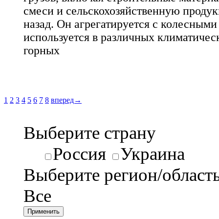
смеси и сельскохозяйственную продук
назад. Он агрегатируется с колесными
используется в различных климатичес
горных
1
2
3
4
5
6
7
8
вперед→
Выберите страну
Россия
Украина
Выберите регион/област
Все