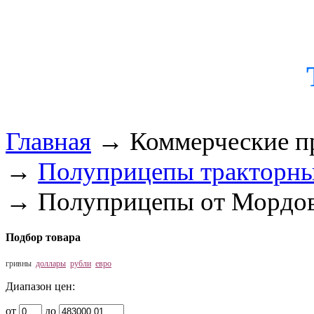
Главная
→
Коммерческие п
→
Полуприцепы тракторн
→
Полуприцепы от Мордо
Подбор товара
гривны
доллары
рубли
евро
Диапазон цен:
от
до