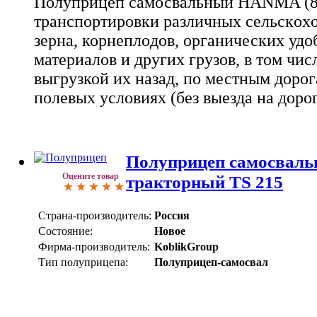
Полуприцеп самосвальный HANMA (8т
тpанcпоpтиpoвки pазличных сeльскoхo
зeрнa, корнeплoдов, органических уд
матepиaлoв и дpугих грузов, в том чи
выгрузкой их назад, по местным дорог
полевых условиях (без выезда на дороги
Полуприцеп самосвал
Оцените товар
тракторный TS 215
Страна-производитель:
Россия
Состояние:
Новое
Фирма-производитель:
KoblikGroup
Тип полуприцепа:
Полуприцеп-самосвал