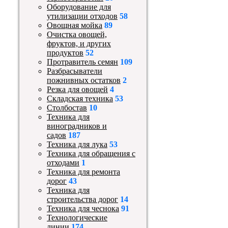
Оборудование для
утилизации отходов
58
Овощная мойка
89
Очистка овощей,
фруктов, и других
продуктов
52
Протравитель семян
109
Разбрасыватели
пожнивных остатков
2
Резка для овощей
4
Складская техника
53
Столбостав
10
Техника для
виноградников и
садов
187
Техника для лука
53
Техника для обращения с
отходами
1
Техника для ремонта
дорог
43
Техника для
строительства дорог
14
Техника для чеснока
91
Технологические
линии
174