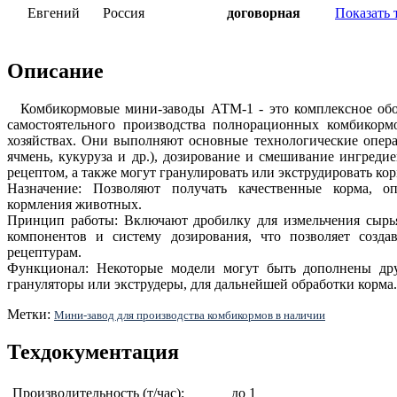
Евгений
Россия
договорная
Показать 
Описание
Комбикормовые мини-заводы АТМ-1 - это комплексное обо
самостоятельного производства полнорационных комбикор
хозяйствах. Они выполняют основные технологические опера
ячмень, кукуруза и др.), дозирование и смешивание ингреди
рецептом, а также могут гранулировать или экструдировать кор
Назначение: Позволяют получать качественные корма, о
кормления животных.
Принцип работы: Включают дробилку для измельчения сырья
компонентов и систему дозирования, что позволяет созд
рецептурам.
Функционал: Некоторые модели могут быть дополнены дру
грануляторы или экструдеры, для дальнейшей обработки корма.
Метки:
Мини-завод для производства комбикормов в наличии
Техдокументация
Производительность (т/час):
до 1