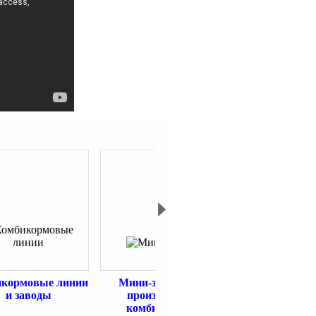
кормовые линии
Мини-заводы по
Мини-зав
и заводы
производству
комбикормов
комбикормов