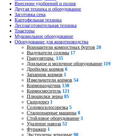
Внесение удобрений и полив
Другая техника и оборудование
Заготовка сена
Картофельная техника
Лесозаготовительная техника
Тракторы
Мукомольное оборудование
Оборудование для животноводства
Ворошители компостных буртов
20
Выдуватели соломы
17
Грануляторы
135
Доильное и молочное оборудование
119
Дробилки кормов
6
Запарник кормов
1
Измельчители кормов
54
Кормораздатчик
138
Кормосмеситель
121
Плющилки зерна
85
Скирдорез
1
Соломосилосорезка
5
Стационарные машины
8
Стойловое оборудование
3
Удаление навоза
52
Фуражир
1
Экструдеры зерновые
98