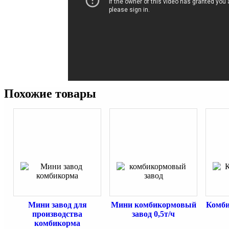
Похожие товары
Мини завод для
Мини комбикормовый
Комби
производства
завод 0,5т/ч
комбикорма