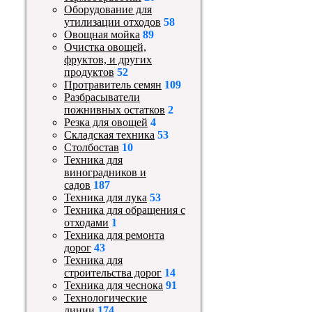
Оборудование для
утилизации отходов
58
Овощная мойка
89
Очистка овощей,
фруктов, и других
продуктов
52
Протравитель семян
109
Разбрасыватели
пожнивных остатков
2
Резка для овощей
4
Складская техника
53
Столбостав
10
Техника для
виноградников и
садов
187
Техника для лука
53
Техника для обращения с
отходами
1
Техника для ремонта
дорог
43
Техника для
строительства дорог
14
Техника для чеснока
91
Технологические
линии
174