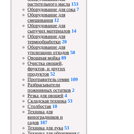
растительного масла
153
Оборудование для сока
7
Оборудование для
смешивания
12
Оборудование для
сыпучих материалов
14
Оборудование для
термообработки
20
Оборудование для
утилизации отходов
58
Овощная мойка
89
Очистка овощей,
фруктов, и других
продуктов
52
Протравитель семян
109
Разбрасыватели
пожнивных остатков
2
Резка для овощей
4
Складская техника
53
Столбостав
10
Техника для
виноградников и
садов
187
Техника для лука
53
Техника для обращения с