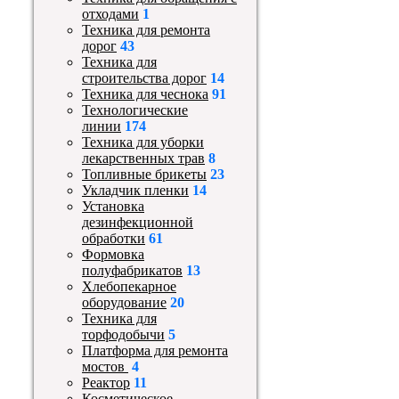
отходами
1
Техника для ремонта
дорог
43
Техника для
строительства дорог
14
Техника для чеснока
91
Технологические
линии
174
Техника для уборки
лекарственных трав
8
Топливные брикеты
23
Укладчик пленки
14
Установка
дезинфекционной
обработки
61
Формовка
полуфабрикатов
13
Хлебопекарное
оборудование
20
Техника для
торфодобычи
5
Платформа для ремонта
мостов
4
Реактор
11
Косметическое